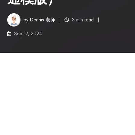
by
Dennis 老师
3 min read
Sep 17, 2024
H-1B不中OPT到期？怎么说服雇主支持Day1CPT？（内附沟通模版）
5
:
09
随着
今年H-1B二抽海底捞结束
，
很多同学发现自己
依旧没有中签。在OPT即将到期的情况下，很多人
选择
Day 1 CPT
作为维持工作和身份的方案。一部
分的雇主对Day1CPT有所了解，但是对于Day 1 CPT
完全没有了解的雇主，我们应该
如何让他们接受