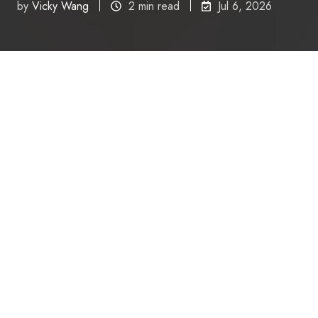
by
Vicky Wang
2 min read
Jul 6, 2026
申请Day 1 CPT学校这件事，听起来似乎不难，但
其实只有真正开始走申请流程之后才会发现有许多
意想不到的坑。每个环节只要有一个疏忽，轻则耽
误一两周，重则很有可能影响身份。
我们遇到过非常多申请Day 1 CPT时踩坑的学生，
也非常理解大家在遇到类似情况时的焦虑。所以为
了帮大家节约掉试错的时间成本，我们整理了申请
过程中容易踩坑的6种情况，汇总成了这份避坑指
南。